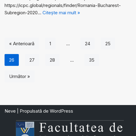
https://icpc.global/regionals/finder/Romania-Bucharest-
Subregion-2020…
Citește mai mult »
« Anterioară
1
…
24
25
26
27
28
…
35
Următor »
Neve
| Propulsată de
WordPress