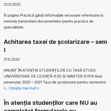
22.12.2020
În pagina Practică găsiți informațiile necesare referitoare la
metoda transmiterii documentelor pentru practica de
specialitate.
Achitarea taxei de școlarizare – sem
I
21.12.2020
ANUNȚ ÎN ATENȚIA STUDENȚILOR CU TAXĂ STUDII
UNIVERSITARE DE LICENȚĂ IF/ID ȘI MASTER IF/IFR Anul
universitar 2020 – 2021 Taxa de școlarizare pentru semestrul
I…
Citește mai mult »
În atenția studenților care NU au
completat formularele cu