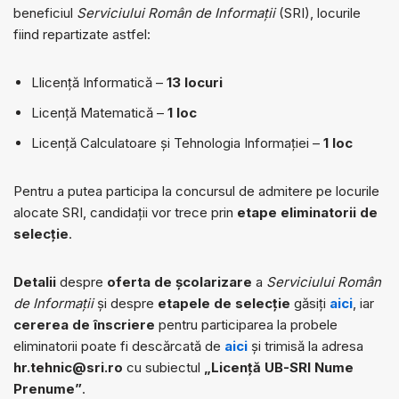
beneficiul
Serviciului Român de Informații
(SRI), locurile
fiind repartizate astfel:
Llicență Informatică –
13 locuri
Licență Matematică –
1 loc
Licență Calculatoare și Tehnologia Informației –
1 loc
Pentru a putea participa la concursul de admitere pe locurile
alocate SRI, candidații vor trece prin
etape eliminatorii de
selecție
.
Detalii
despre
oferta de școlarizare
a
Serviciului Român
de Informații
și despre
etapele de selecție
găsiți
aici
, iar
cererea de înscriere
pentru participarea la probele
eliminatorii poate fi descărcată de
aici
și trimisă la adresa
hr.tehnic@sri.ro
cu subiectul
„Licenţă UB-SRI Nume
Prenume”
.