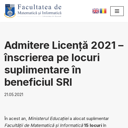
Sari
la
conținut
Admitere Licență 2021 –
înscrierea pe locuri
suplimentare în
beneficiul SRI
21.05.2021
În acest an,
Ministerul Educației
a alocat suplimentar
Facultății de Matematică și Informatică
15
locuri
în