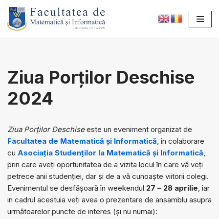
Sari
la
conținut
Ziua Porților Deschise
2024
Ziua Porților Deschise
este un eveniment organizat de
Facultatea de Matematică și Informatică
, în colaborare
cu
Asociaţia Studenților la Matematică și Informatică
,
prin care aveți oportunitatea de a vizita locul în care vă veți
petrece anii studenției, dar și de a vă cunoaște viitorii colegi.
Evenimentul se desfășoară în weekendul
27 – 28 aprilie
, iar
in cadrul acestuia veți avea o prezentare de ansamblu asupra
următoarelor puncte de interes (și nu numai):