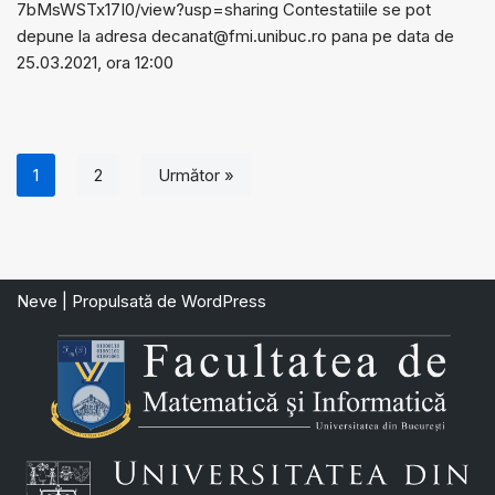
7bMsWSTx17I0/view?usp=sharing Contestatiile se pot
depune la adresa decanat@fmi.unibuc.ro pana pe data de
25.03.2021, ora 12:00
1
2
Următor »
Neve
| Propulsată de
WordPress