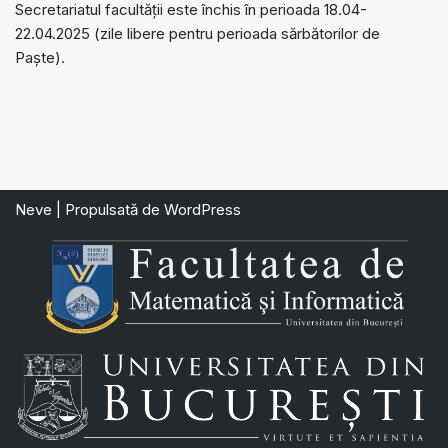
Secretariatul facultății este închis în perioada 18.04-
22.04.2025 (zile libere pentru perioada sărbătorilor de
Paște).
Neve
| Propulsată de
WordPress