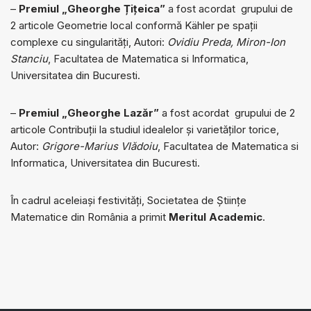
–
Premiul „Gheorghe Țițeica”
a fost acordat
grupului de
2 articole Geometrie local conformă Kähler pe spații
complexe cu singularități, Autori:
Ovidiu Preda, Miron-Ion
Stanciu
, Facultatea de Matematica si Informatica,
Universitatea din Bucuresti.
–
Premiul „Gheorghe Lazăr”
a fost acordat
grupului de 2
articole Contribuţii la studiul idealelor şi varietăţilor torice,
Autor:
Grigore-Marius Vlădoiu
, Facultatea de Matematica si
Informatica, Universitatea din Bucuresti.
În cadrul aceleiași festivități, Societatea de Ştiinţe
Matematice din România a primit
Meritul Academic
.