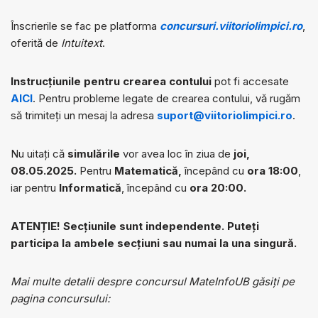
Înscrierile se fac pe platforma
concursuri.viitoriolimpici.ro
,
oferită de
Intuitext
.
Instrucțiunile pentru crearea contului
pot fi accesate
AICI
. Pentru probleme legate de crearea contului, vă rugăm
să trimiteți un mesaj la adresa
suport@viitoriolimpici.ro
.
Nu uitați că
simulările
vor avea loc în ziua de
joi,
08.05.2025.
Pentru
Matematică,
începând cu
ora 18:00
,
iar pentru
Informatică
, începând cu
ora 20:00.
ATENȚIE! Secțiunile sunt independente. Puteți
participa la ambele secțiuni sau numai la una singură.
Mai multe detalii despre concursul MateInfoUB găsiți pe
pagina concursului: