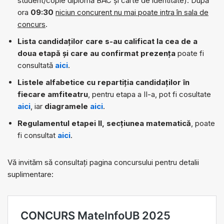
student/copie diplomă BAC și carte de identitate). După
ora
09:30
niciun concurent nu mai poate intra în sala de
concurs
.
Lista candidaților care s-au calificat la cea de a
doua etapă și care au confirmat prezența
poate fi
consultată
aici
.
Listele alfabetice cu repartiția candidaților în
fiecare amfiteatru
, pentru etapa a II-a, pot fi cosultate
aici
, iar
diagramele
aici
.
Regulamentul etapei II, secțiunea matematică
, poate
fi consultat
aici
.
Vă invităm să consultați pagina concursului pentru detalii
suplimentare: