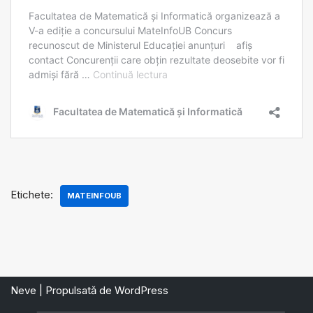
Etichete:
MATEINFOUB
Neve
| Propulsată de
WordPress