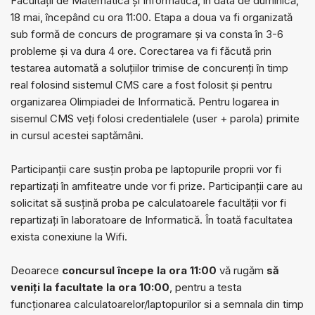
Facultății de Matematică și Informatică, în data de duminică,
18 mai, începând cu ora 11:00. Etapa a doua va fi organizată
sub formă de concurs de programare și va consta în 3-6
probleme și va dura 4 ore. Corectarea va fi făcută prin
testarea automată a soluțiilor trimise de concurenți în timp
real folosind sistemul CMS care a fost folosit și pentru
organizarea Olimpiadei de Informatică. Pentru logarea in
sisemul CMS veți folosi credentialele (user + parola) primite
in cursul acestei saptămâni.
Participanții care susțin proba pe laptopurile proprii vor fi
repartizați în amfiteatre unde vor fi prize. Participanții care au
solicitat să susțină proba pe calculatoarele facultății vor fi
repartizați în laboratoare de Informatică. În toată facultatea
exista conexiune la Wifi.
Deoarece
concursul începe la ora 11:00
vă rugăm
să
veniți la facultate la ora 10:00
, pentru a testa
funcționarea calculatoarelor/laptopurilor si a semnala din timp