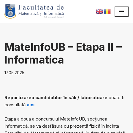
Sari
la
conținut
MateInfoUB – Etapa II –
Informatica
17.05.2025
Repartizarea candidaților în săli / laboratoare
poate fi
consultată
aici
.
Etapa a doua a concursului MateInfoUB, secțiunea
Informatică, se va desfășura cu prezență fizică în incinta