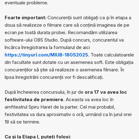
eventuale probleme.
Foarte important:
Concurenții sunt obligați ca și în etapa a
doua să realizeze o filmare care să conțină imaginea de pe
ecran pe toată durata probei. Recomandăm utilizarea
software-ului OBS Studio. După concurs, concurentul va
încărca înregistrarea la formularul de aici
https://tinyurl.com/MIUB-18052025
. Toate calculatoarele
din facultate sunt dotate cu un asemenea soft. Este obligația
concurenților să știe să realizeze o asemenea filmare. În
lipsa înregistrării concurenții vor fi descalificați.
După încheierea concursului, în jur de
ora 17 va avea loc
festivitatea de premiere
. Aceasta va avea loc în
amfiteatrul Spiru Haret de la parter. Cel mai probabil,
festivitatea va dura aproximativ o oră, urmând ca în jurul orei
18 să se termine.
Ca și la Etapa I, puteți folosi
: