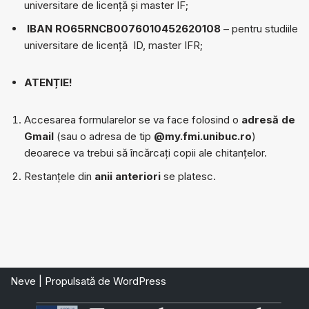
universitare de licență și master IF;
IBAN RO65RNCB0076010452620108
– pentru studiile
universitare de licență ID, master IFR;
ATENȚIE!
Accesarea formularelor se va face folosind o
adresă de
Gmail
(sau o adresa de tip
@my.fmi.unibuc.ro
)
deoarece va trebui să încărcați copii ale chitanțelor.
Restanțele din
anii anteriori
se platesc.
Neve
| Propulsată de
WordPress