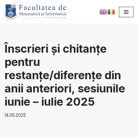
Sari
la
conținut
Înscrieri și chitanțe
pentru
restanțe/diferențe din
anii anteriori, sesiunile
iunie – iulie 2025
14.05.2025