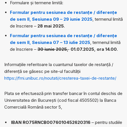
Formulare și termene limită:
Formular pentru sesiunea de restanțe / diferențe
de sem II, Sesiunea 09 – 29 iunie 2025
, termenul limită
de înscriere –
28 mai 2025
.
Formular pentru sesiunea de restanțe / diferențe
de sem II, Sesiunea 07 – 13 iulie 2025
, termenul limită
de înscriere –
30 iunie 2025,
01.07.2025, ora 14.00
.
Informațiile referitoare la cuantumul taxelor de restanță /
diferență se găsesc pe site-ul facultății
https://fmi.unibuc.ro/noutati/cresterea-taxei-de-restante/
Plata se efectuează prin transfer bancar în contul deschis de
Universitatea din București (cod fiscal 4505502) la Banca
Comercială Română sector 5,
IBAN RO75RNCB0076010452620316
– pentru studiile