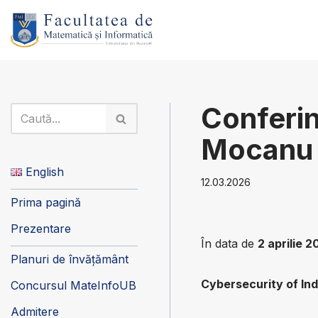
Sari
la
conținut
Conferin
Mocanu 
English
12.03.2026
Prima pagină
Prezentare
În data de
2 aprilie 
Planuri de învățământ
Cybersecurity of Ind
Concursul MateInfoUB
Admitere