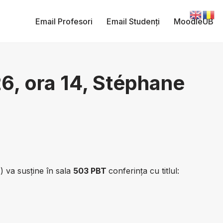
Email Profesori
Email Studenți
MoodleUB
26, ora 14, Stéphane
 va susține în sala
503 PBT
conferința cu titlul: