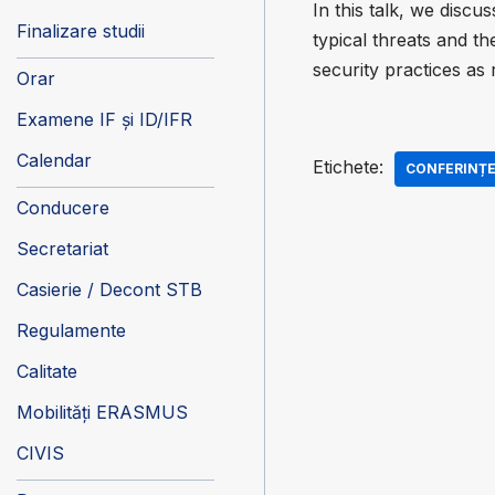
In this talk, we discu
Finalizare studii
typical threats and th
security practices a
Orar
Examene IF și ID/IFR
Calendar
Etichete:
CONFERINȚE 
Conducere
Secretariat
Casierie / Decont STB
Regulamente
Calitate
Mobilități ERASMUS
CIVIS