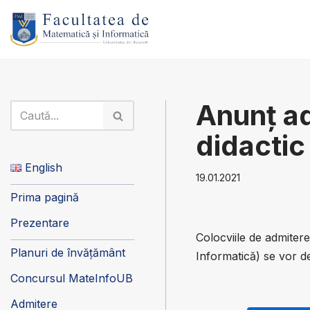
Sari
la
conținut
Anunț ad
didactic
English
19.01.2021
Prima pagină
Prezentare
Colocviile de admiter
Planuri de învățământ
Informatică) se vor d
Concursul MateInfoUB
Admitere