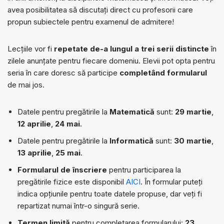
avea posibilitatea să discutați direct cu profesorii care
propun subiectele pentru examenul de admitere!
Lecțiile vor fi
repetate de-a lungul a trei serii distincte
în
zilele anunțate pentru fiecare domeniu. Elevii pot opta pentru
seria în care doresc să participe
completând formularul
de mai jos.
Datele pentru pregătirile la
Matematică
sunt:
29 martie
,
12 aprilie
,
24 mai
.
Datele pentru pregătirile la
Informatică
sunt:
30 martie
,
13 aprilie
,
25 mai
.
Formularul de înscriere
pentru participarea la
pregătirile fizice este disponibil
AICI
. În formular puteți
indica opțiunile pentru toate datele propuse, dar veți fi
repartizat numai într-o singură serie.
Termen limită
pentru completarea formularului:
23