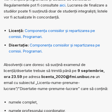
Regulamentele pot fi consultate
aici
. Lucrarea de finalizare a
studiilor poate fi susținută doar de studenții integraliști; listele
vor fi actualizate în concordanță.
Licență:
Componența comisiilor și repartizarea pe
comisii
.
Programari.
Disertație:
Componența comisiilor și repartizarea pe
comisii
.
Programari.
Absolvenții care doresc să susțină examenul de
licență/disertatie trebuie să trimită până pe
9 septembrie,
ora 23.59
pe adresa
licenta_2020@fmi.unibuc.ro
un
email cu subiectul „Licenta-nume-prenume-
lucrare”/”Disertatie-nume-prenume-lucrare” care să conțină:
numele complet,
numele profesorului coordonator,