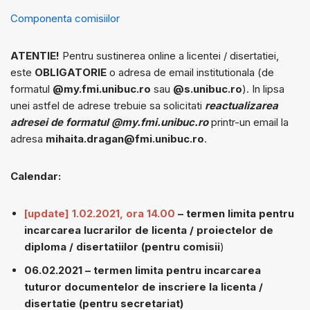
Componenta comisiilor
ATENTIE!
Pentru sustinerea online a licentei / disertatiei,
este
OBLIGATORIE
o adresa de email institutionala (de
formatul
@my.fmi.unibuc.ro
sau
@s.unibuc.ro
). In lipsa
unei astfel de adrese trebuie sa solicitati
reactualizarea
adresei de formatul @my.fmi.unibuc.ro
printr-un email la
adresa
mihaita.dragan@fmi.unibuc.ro
.
Calendar:
[update] 1.02.2021, ora 14.00
– termen limita pentru
incarcarea lucrarilor de licenta / proiectelor de
diploma / disertatiilor (pentru comisii
)
06.02.2021 – termen limita pentru incarcarea
tuturor documentelor de inscriere la licenta /
disertatie (pentru secretariat)