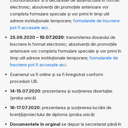
coordonatorilor si a declaratiei de autenticitate în format
electronic; absolvenții din promoțiile anterioare vor
completa formulare speciale și vor primi în timp util
adrese instituționale temporare;
formularele de înscriere
pot fi accesate aici
.
25.06.2020 –
10.07.2020
: transmiterea dosarului de
înscriere în format electronic; absolvenții din promoțiile
anterioare vor completa formulare speciale și vor primi în
timp util adrese instituționale temporare;
formularele de
înscriere pot fi accesate aici
.
Examenul va fi online și va fi înregistrat conform
procedurii UB.
14-15.07.2020
: prezentarea și susținerea disertației
(proba unică)
16-17.07.2020
: prezentarea și susținerea lucrării de
licență/proiectului de diploma (proba unică)
Documentele în orginal
se depun la secretariat până în