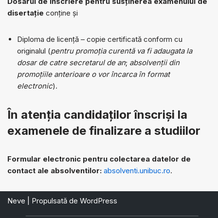
Dosarul de înscriere pentru susținerea examenului de
disertație
conține și
Diploma de licență – copie certificată conform cu
originalul (
pentru promoția curentă
va fi adaugata la
dosar de catre secretarul de an
;
absolvenții din
promoțiile anterioare o vor încarca în format
electronic
).
În atenția candidaților înscriși la
examenele de finalizare a studiilor
Formular electronic pentru colectarea datelor de
contact ale absolventilor:
absolventi.unibuc.ro
.
Neve
| Propulsată de
WordPress