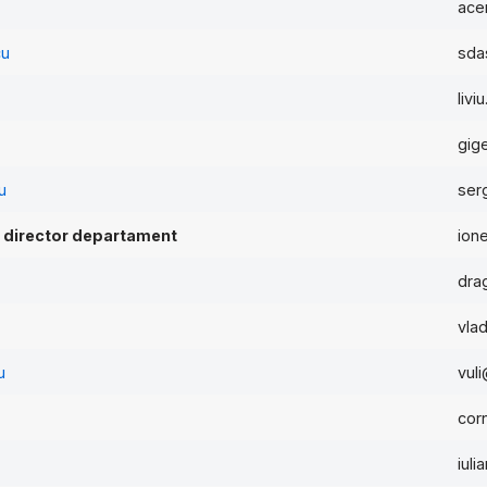
ace
cu
sda
livi
gige
u
ser
– director departament
ion
dra
vla
u
vuli
cor
iul