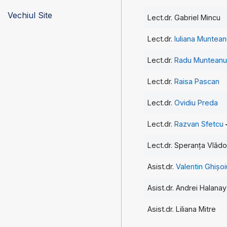
Vechiul Site
Lect.dr. Gabriel Mincu
Lect.dr.
Iuliana Muntea
Lect.dr.
Radu Muntean
Lect.dr.
Raisa Pascan
Lect.dr.
Ovidiu Preda
Lect.dr.
Razvan Sfetcu
Lect.dr. Speranța Vlădo
Asist.dr.
Valentin Ghișoi
Asist.dr. Andrei Halanay
Asist.dr. Liliana Mitre