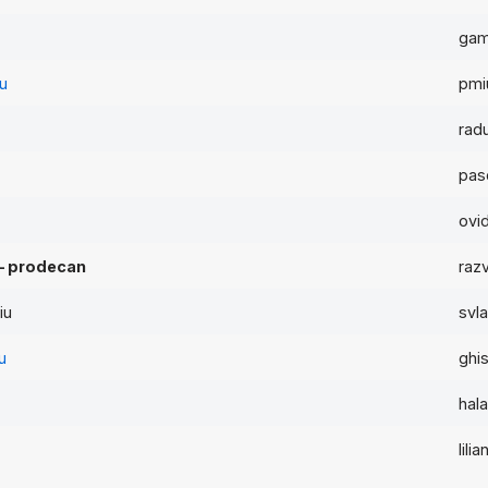
gam
nu
pmi
u
rad
pas
ovi
– prodecan
raz
iu
svl
u
ghi
hal
lili