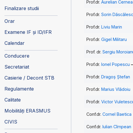
Prof.dr.
Aurelian Cernea
Finalizare studii
Prof.dr.
Sorin Dăscăles
Orar
Prof.dr.
Liviu Marin
Examene IF și ID/IFR
Prof.dr.
Gigel Militaru
Calendar
Prof. dr.
Sergiu Moroian
Conducere
Prof.dr.
Ionel Popescu
Secretariat
Prof.dr.
Dragoș Ștefan
Casierie / Decont STB
Regulamente
Prof.dr.
Marius Vlădoiu
Calitate
Prof.dr.
Victor Vuletesc
Mobilități ERASMUS
Conf.dr.
Cornel Baetica
CIVIS
Conf.dr.
Iulian Cîmpean