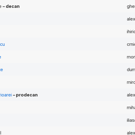
he
– decan
ghe
ale
ihir
scu
crn
e
mon
te
dum
mir
ioarei
– prodecan
ale
mih
ilia
l
ale