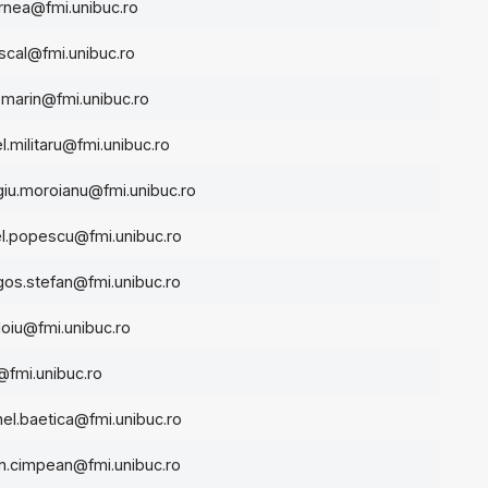
rnea@fmi.unibuc.ro
scal@fmi.unibuc.ro
u.marin@fmi.unibuc.ro
l.militaru@fmi.unibuc.ro
giu.moroianu@fmi.unibuc.ro
el.popescu@fmi.unibuc.ro
gos.stefan@fmi.unibuc.ro
doiu@fmi.unibuc.ro
@fmi.unibuc.ro
nel.baetica@fmi.unibuc.ro
ian.cimpean@fmi.unibuc.ro