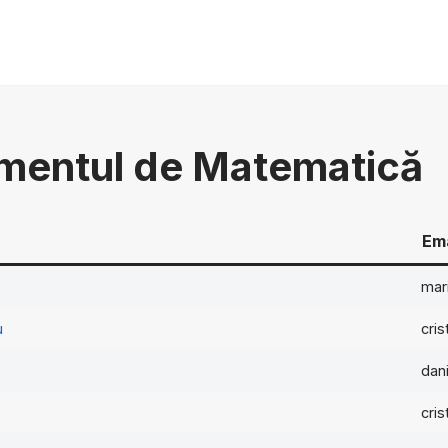
mentul de Matematică
Ema
mar
u
cri
dan
cri