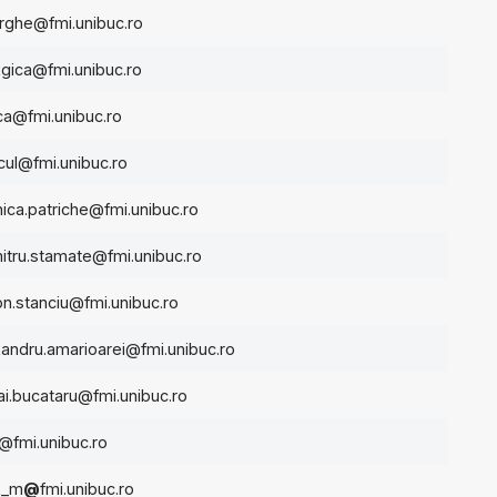
rghe@fmi.unibuc.ro
xgica@fmi.unibuc.ro
ica@fmi.unibuc.ro
icul@fmi.unibuc.ro
ica.patriche@fmi.unibuc.ro
itru.stamate@fmi.unibuc.ro
on.stanciu@fmi.unibuc.ro
xandru.amarioarei@fmi.unibuc.ro
ai.bucataru@fmi.unibuc.ro
s@fmi.unibuc.ro
x_m
@
fmi.unibuc.ro