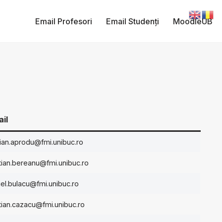
Email Profesori
Email Studenți
MoodleUB
il
ian.aprodu@fmi.unibuc.ro
stian.bereanu@fmi.unibuc.ro
iel.bulacu@fmi.unibuc.ro
stian.cazacu@fmi.unibuc.ro