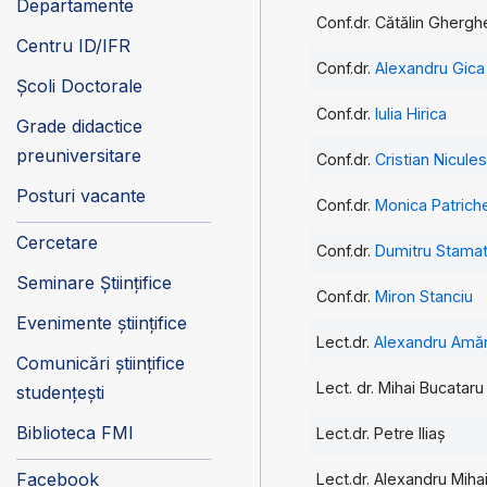
Departamente
Conf.dr. Cătălin Gherg
Centru ID/IFR
Conf.dr.
Alexandru Gica
Școli Doctorale
Conf.dr.
Iulia Hirica
Grade didactice
preuniversitare
Conf.dr.
Cristian Nicule
Posturi vacante
Conf.dr.
Monica Patrich
Cercetare
Conf.dr.
Dumitru Stama
Seminare Științifice
Conf.dr.
Miron Stanciu
Evenimente științifice
Lect.dr.
Alexandru Amăr
Comunicări științifice
Lect. dr. Mihai Bucataru
studențești
Biblioteca FMI
Lect.dr. Petre Iliaș
Facebook
Lect.dr. Alexandru Mihai