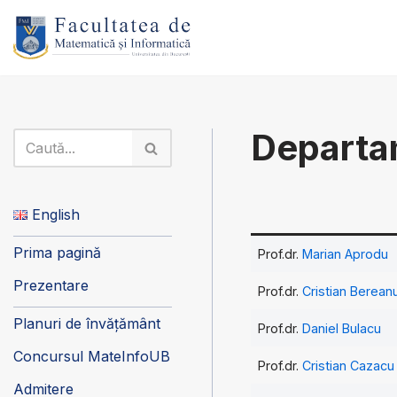
Sari
la
conținut
Departa
English
Prima pagină
Prof.dr.
Marian Aprodu
Prezentare
Prof.dr.
Cristian Berean
Planuri de învățământ
Prof.dr.
Daniel Bulacu
Concursul MateInfoUB
Prof.dr.
Cristian Cazacu
Admitere