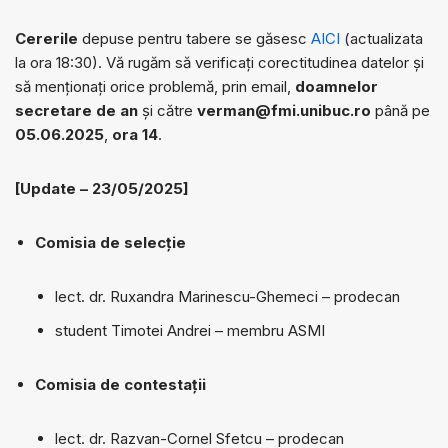
Cererile
depuse pentru tabere se găsesc
AICI
(actualizata
la ora 18:30). Vă rugăm să verificați corectitudinea datelor și
să menționați orice problemă, prin email,
doamnelor
secretare de an
și către
verman@fmi.unibuc.ro
până pe
05.06.2025
,
ora 14
.
[Update – 23/05/2025]
Comisia de selecție
lect. dr. Ruxandra Marinescu-Ghemeci – prodecan
student Timotei Andrei – membru ASMI
Comisia de contestații
lect. dr. Razvan-Cornel Sfetcu – prodecan