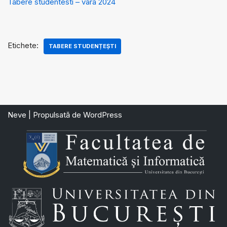
Tabere studentesti – vara 2024
Etichete:
TABERE STUDENȚEȘTI
Neve
| Propulsată de
WordPress