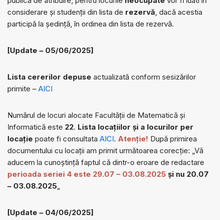
publică de atribuire, pentru locurile
neocupate
vor fi luati in
considerare și studenții din lista de
rezervă
, dacă acestia
participă la ședință, în ordinea din lista de rezervă.
[Update – 05/06/2025]
Lista cererilor depuse
actualizată conform sesizărilor
primite –
AICI
Numărul de locuri alocate Facultăţii de Matematică și
Informatică este
22
.
Lista locațiilor și a locurilor per
locație
poate fi consultata
AICI
.
Atenție!
După primirea
documentului cu locații am primit următoarea corecție: „Vă
aducem la cunoștință faptul că dintr-o eroare de redactare
perioada seriei 4 este 29.07 – 03.08.2025
și nu 20.07
– 03.08.2025
„
[Update – 04/06/2025]