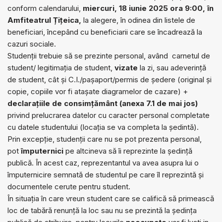
conform calendarului,
miercuri, 18 iunie 2025 ora 9:00, în
Amfiteatrul Țițeica,
la alegere, în odinea din listele de
beneficiari, începând cu beneficiarii care se încadrează la
cazuri sociale.
Studenții trebuie să se prezinte personal, având carnetul de
student/ legitimația de student,
vizate
la zi, sau adeverință
de student, cât și C.I./pașaport/permis de ședere (original și
copie, copiile vor fi atașate diagramelor de cazare) +
declarațiile de consimțământ (anexa 7.1 de mai jos)
privind prelucrarea datelor cu caracter personal completate
cu datele studentului (locația se va completa la ședintă).
Prin excepție, studenții care nu se pot prezenta personal,
pot
împuternici
pe altcineva să îi reprezinte la şedinţă
publică. În acest caz, reprezentantul va avea asupra lui o
împuternicire semnată de studentul pe care îl reprezintă și
documentele cerute pentru student.
În situaţia în care vreun student care se califică să primească
loc de tabără renunţă la loc sau nu se prezintă la şedinţa