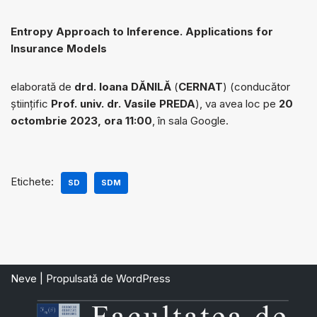
Entropy Approach to Inference. Applications for
Insurance Models
elaborată de
drd. Ioana DĂNILĂ
(
CERNAT
) (conducător
științific
Prof. univ. dr. Vasile PREDA
), va avea loc pe
20
octombrie 2023, ora 11:00
, în sala Google.
Etichete:
SD
SDM
Neve
| Propulsată de
WordPress