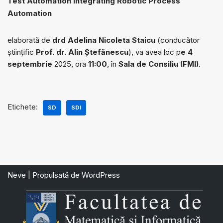
Test Automation integrating Robotic Process
Automation
elaborată de
drd
Adelina Nicoleta Staicu
(conducător
științific
Prof. dr. Alin Ștefănescu
), va avea loc p
e 4
septembrie
2025, ora
11:00
, în
Sala de Consiliu (FMI)
.
Etichete:
SD
SDI
Neve
| Propulsată de
WordPress