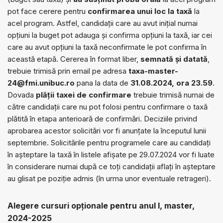
pot face cerere pentru
confirmarea unui loc la taxă
la
acel program. Astfel, candidații care au avut inițial numai
opțiuni la buget pot adauga și confirma opțiuni la taxă, iar cei
care au avut opțiuni la taxă neconfirmate le pot confirma în
această etapă. Cererea în format liber,
semnată și datată
,
trebuie trimisă prin email pe adresa
taxa-master-
24@fmi.unibuc.ro
pana la data de
31.08.2024, ora 23.59
.
Dovada
plății taxei de confirmare
trebuie trimisă numai de
către candidații care nu pot folosi pentru confirmare o taxă
plătită în etapa anterioară de confirmări. Deciziile privind
aprobarea acestor solicitări vor fi anunțate la începutul lunii
septembrie. Solicitările pentru programele care au candidați
în așteptare la taxă în listele afișate pe 29.07.2024 vor fi luate
în considerare numai după ce toți candidații aflați în așteptare
au glisat pe poziție admis (în urma unor eventuale retrageri).
Alegere cursuri opționale pentru anul I, master,
2024-2025