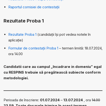
Raportul comisiei de contestații
Rezultate Proba 1
Rezultate Proba 1
(candidații își pot vedea notele în
aplicație)
Formular de contestații Proba 1
– termen limită: 18.07.2024,
ora 14.00
Candidatii care au campul „Incadrare in domeniu” egal
cu RESPINS trebuie să pregătească subiecte conform
metodologiei.
Perioada de înscriere:
01.07.2024
–
13.07.2024
, ora
14.00
23.59
. Toate dosarele trimise în acest termen,