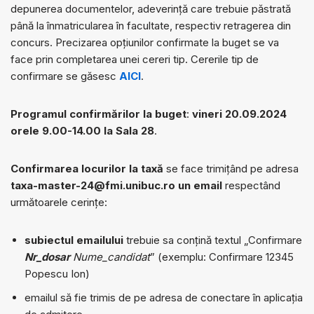
depunerea documentelor, adeverință care trebuie păstrată
până la înmatricularea în facultate, respectiv retragerea din
concurs. Precizarea opțiunilor confirmate la buget se va
face prin completarea unei cereri tip. Cererile tip de
confirmare se găsesc
AICI
.
Programul confirmărilor la buget
:
vineri 20.09.2024
orele 9.00-14.00 la Sala 28
.
Confirmarea locurilor la taxă
se face trimițând pe adresa
taxa-master-24@fmi.unibuc.ro un email
respectând
următoarele cerințe:
subiectul emailului
trebuie sa conțină textul „Confirmare
Nr_dosar
Nume_candidat
” (exemplu: Confirmare 12345
Popescu Ion)
emailul să fie trimis de pe adresa de conectare în aplicația