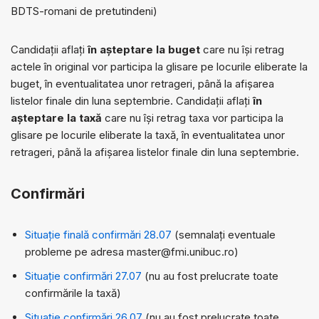
BDTS-romani de pretutindeni)
Candidații aflați
în așteptare
la buget
care nu își retrag
actele în original vor participa la glisare pe locurile eliberate la
buget, în eventualitatea unor retrageri, până la afișarea
listelor finale din luna septembrie. Candidații aflați
în
așteptare
la taxă
care nu își retrag taxa vor participa la
glisare pe locurile eliberate la taxă, în eventualitatea unor
retrageri, până la afișarea listelor finale din luna septembrie.
Confirmări
Situație finală confirmări 28.07
(semnalați eventuale
probleme pe adresa master@fmi.unibuc.ro)
Situație confirmări 27.07
(nu au fost prelucrate toate
confirmările la taxă)
Situație confirmări 26.07
(nu au fost prelucrate toate