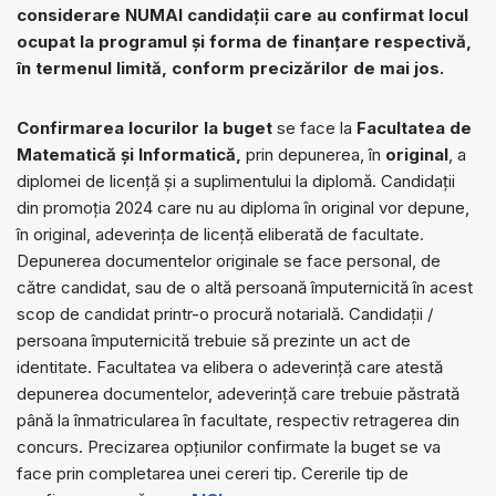
considerare NUMAI candidații care au confirmat locul
ocupat la programul și forma de finanțare respectivă,
în termenul limită, conform precizărilor de mai jos.
Confirmarea locurilor la buget
se face la
Facultatea de
Matematică și Informatică,
prin depunerea, în
original
, a
diplomei de licență și a suplimentului la diplomă. Candidații
din promoția 2024 care nu au diploma în original vor depune,
în original, adeverința de licență eliberată de facultate.
Depunerea documentelor originale se face personal, de
către candidat, sau de o altă persoană împuternicită în acest
scop de candidat printr-o procură notarială. Candidații /
persoana împuternicită trebuie să prezinte un act de
identitate. Facultatea va elibera o adeverință care atestă
depunerea documentelor, adeverință care trebuie păstrată
până la înmatricularea în facultate, respectiv retragerea din
concurs. Precizarea opțiunilor confirmate la buget se va
face prin completarea unei cereri tip. Cererile tip de