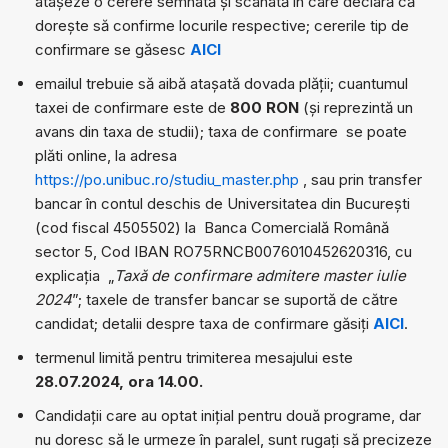
atașeze o cerere semnată și scanată în care declară că
dorește să confirme locurile respective; cererile tip de
confirmare se găsesc
AICI
emailul trebuie să aibă atașată dovada plății; cuantumul
taxei de confirmare este de
800 RON
(și reprezintă un
avans din taxa de studii); taxa de confirmare se poate
plăti online, la adresa
https://po.unibuc.ro/studiu_master.php
, sau prin transfer
bancar în contul deschis de Universitatea din București
(cod fiscal 4505502) la Banca Comercială Română
sector 5, Cod IBAN RO75RNCB0076010452620316, cu
explicația „
Taxă de confirmare admitere master iulie
2024
”; taxele de transfer bancar se suportă de către
candidat; detalii despre taxa de confirmare găsiți
AICI
.
termenul limită pentru trimiterea mesajului este
28.07.2024, ora 14.00.
Candidații care au optat inițial pentru două programe, dar
nu doresc să le urmeze în paralel, sunt rugați să precizeze