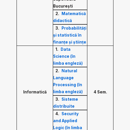
București
2.
Matematică
didactică
3.
Probabilități
și statistică în
finanțe și științe
1.
Data
Science (în
limba engleză)
2.
Natural
Language
Processing (în
limba engleză)
Informatică
4 Sem.
3.
Sisteme
distribuite
4.
Security
and Applied
Logic (în limba