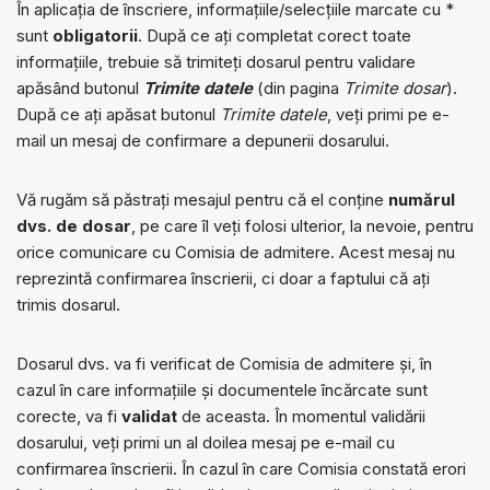
În aplicația de înscriere, informațiile/selecțiile marcate cu *
sunt
obligatorii
. După ce ați completat corect toate
informațiile, trebuie să trimiteți dosarul pentru validare
apăsând butonul
Trimite datele
(din pagina
Trimite dosar
).
După ce ați apăsat butonul
Trimite datele
, veți primi pe e-
mail un mesaj de confirmare a depunerii dosarului.
Vă rugăm să păstrați mesajul pentru că el conține
numărul
dvs. de dosar
, pe care îl veți folosi ulterior, la nevoie, pentru
orice comunicare cu Comisia de admitere. Acest mesaj nu
reprezintă confirmarea înscrierii, ci doar a faptului că ați
trimis dosarul.
Dosarul dvs. va fi verificat de Comisia de admitere și, în
cazul în care informațiile și documentele încărcate sunt
corecte, va fi
validat
de aceasta. În momentul validării
dosarului, veți primi un al doilea mesaj pe e-mail cu
confirmarea înscrierii. În cazul în care Comisia constată erori