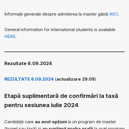
Informații generale despre admiterea la master găsiți
AICI
.
General information for international students is available
HERE
.
Rezultate 6.09.2024
REZULTATE 6.09.2024
(
actualizare 29.09
)
Etapă suplimentară de confirmări la taxă
pentru sesiunea iulie 2024
Candidații care
au avut opțiuni
la un program de master
(buget sau taxă) și
au susținut proba orală
la acel program