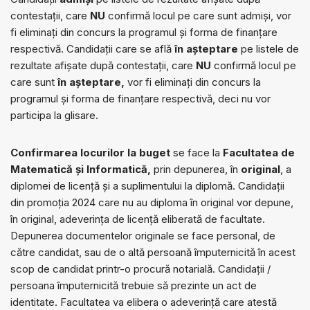
contestații, care
NU
confirmă locul pe care sunt admiși, vor
fi eliminați din concurs la programul și forma de finanțare
respectivă. Candidații care se află
în așteptare
pe listele de
rezultate afișate după contestații, care
NU
confirmă locul pe
care sunt
în așteptare,
vor fi eliminați din concurs la
programul și forma de finanțare respectivă, deci nu vor
participa la glisare.
Confirmarea locurilor la buget
se face la
Facultatea de
Matematică și Informatică,
prin depunerea, în
original
, a
diplomei de licență și a suplimentului la diplomă. Candidații
din promoția 2024 care nu au diploma în original vor depune,
în original, adeverința de licență eliberată de facultate.
Depunerea documentelor originale se face personal, de
către candidat, sau de o altă persoană împuternicită în acest
scop de candidat printr-o procură notarială. Candidații /
persoana împuternicită trebuie să prezinte un act de
identitate. Facultatea va elibera o adeverință care atestă