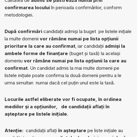
Calitatea de
admis se păstrează numai prin
confirmarea locului
în perioada confirmărilor, conform
metodologiei.
După confirmări
candidații admiși la buget pe listele inițiale
la multe domenii
vor rămâne numai pe lista opțiunii
prioritare la care au confirmat
, iar candidații
admiși la
ambele forme de finanțare
(buget și taxă) la același
domeniu
vor rămâne numai pe lista opțiunii la care au
confirmat
. Un candidat admis la mai multe domenii pe
listele inițiale poate confirma la două domenii pentru a le
urma simultan numai dacă cel puțin unul este la taxă.
Locurile astfel eliberate vor fi ocupate, în ordinea
mediilor și a opțiunilor, de candidații aflați în
așteptare pe listele inițiale
.
Atenție:
candidații aflați
în așteptare
pe liste inițiale au