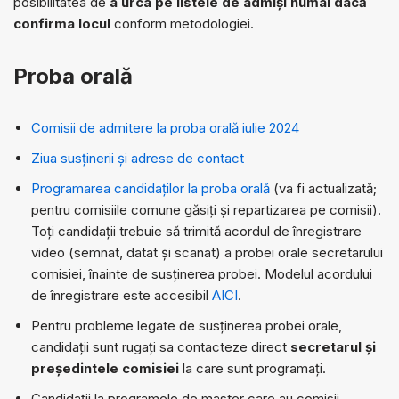
posibilitatea de
a urca pe listele de admiși numai dacă
confirma locul
conform metodologiei.
Proba orală
Comisii de admitere la proba orală iulie 2024
Ziua susținerii și adrese de contact
Programarea candidaților la proba orală
(va fi actualizată;
pentru comisiile comune găsiți și repartizarea pe comisii).
Toți candidații trebuie să trimită acordul de înregistrare
video (semnat, datat și scanat) a probei orale secretarului
comisiei, înainte de susținerea probei. Modelul acordului
de înregistrare este accesibil
AICI
.
Pentru probleme legate de susținerea probei orale,
candidații sunt rugați sa contacteze direct
secretarul și
președintele comisiei
la care sunt programați.
Candidații la programele de master care au comisii