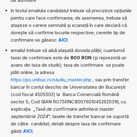
de admitere
în textul emailului candidatul trebuie să precizeze opțiunile
pentru care face confirmarea; de asemenea, trebuie să
atașeze o cerere semnată și scanată în care declară că
dorește să confirme locurile respective; cererile tip de
confirmare se găsesc
AICI
emailul trebuie să aibă atașată dovada plății; cuantumul
taxei de confirmare este de
800 RON
(și reprezintă un
avans din taxa de studii); taxa de confirmare se poate
plăti online, la adresa
https://po.unibuc.ro/studiu_master.php
, sau prin transfer
bancar în contul deschis de Universitatea din București
(cod fiscal 4505502) la Banca Comercială Română
sector 5, Cod IBAN RO75RNCB0076010452620316, cu
explicația „
Taxă de confirmare admitere master
septembrie 2024
”; taxele de transfer bancar se suportă
de către candidat; detalii despre taxa de confirmare
găsiți
AICI
.