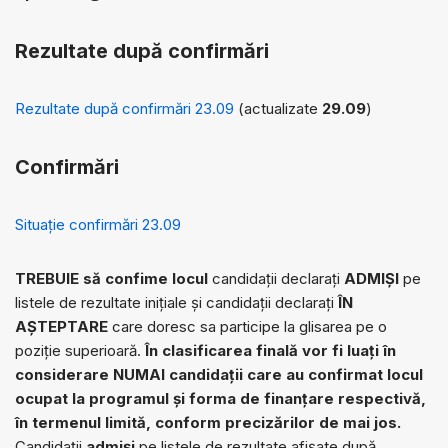
Rezultate după confirmări
Rezultate după confirmări 23.09
(actualizate
29.09
)
Confirmări
Situație confirmări 23.09
TREBUIE să confime locul
candidații declarați
ADMIȘI
pe
listele de rezultate inițiale și candidații declarați
ÎN
AȘTEPTARE
care doresc sa participe la glisarea pe o
poziție superioară.
În clasificarea finală vor fi luați în
considerare NUMAI candidații care au confirmat locul
ocupat la programul și forma de finanțare respectivă,
în termenul limită, conform precizărilor de mai jos.
Candidații
admiși
pe listele de rezultate afișate după